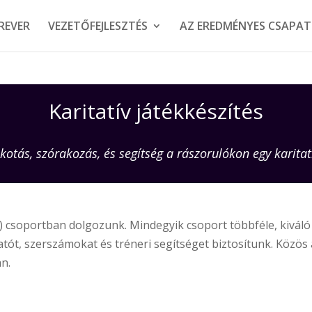
REVER
VEZETŐFEJLESZTÉS
AZ EREDMÉNYES CSAPAT
Karitatív játékkészítés
lkotás, szórakozás, és segítség a rászorulókon egy karita
s) csoportban dolgozunk. Mindegyik csoport többféle, kivál
atót, szerszámokat és tréneri segítséget biztosítunk. Közös
n.