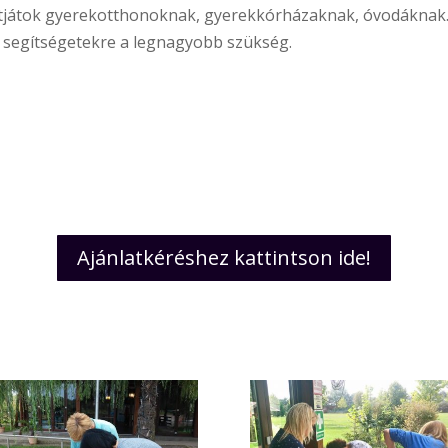
lhatjátok gyerekotthonoknak, gyerekkórházaknak, óvodákna
a segítségetekre a legnagyobb szükség.
Ajánlatkéréshez kattintson ide!