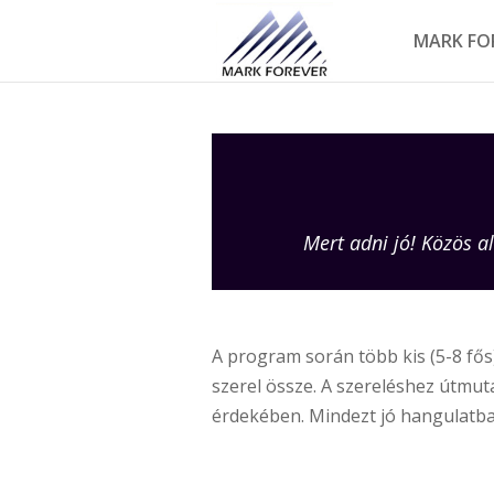
MARK FO
Mert adni jó! Közös a
A program során több kis (5-8 fő
szerel össze. A szereléshez útmut
érdekében. Mindezt jó hangulatba